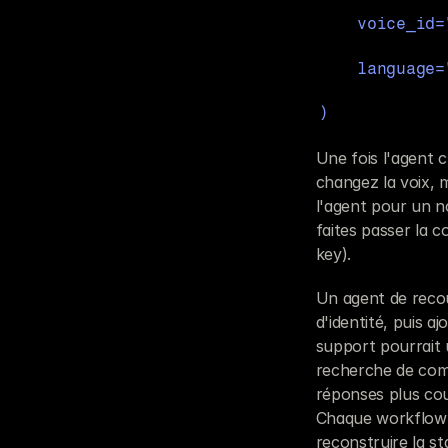
    voice_i
    languag
)
Une fois l'agent cr
changez la voix, 
l'agent pour un n
faites passer la c
key).
Un agent de recouv
d'identité, puis 
support pourrait u
recherche de comm
réponses plus cou
Chaque workflow o
reconstruire la st