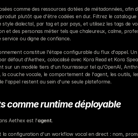
osées comme des ressources dotées de métadonnées, afin de 
 produit plutôt que d'être codées en dur. Filtrez le catalogue 
 style dialectal, par tag et par pays, et utilisez les tags de v
ion et des personas métier tels que chaleureux, calme, profes
é service ou digne de confiance.
onnement constitue l'étape configurable du flux d'appel. Un
 par défaut d'Aethex, colocalisé avec Kora Read et Kora Speak
sur un modèle tiers d'un fournisseur tel qu'OpenAI, Anthro
 la couche vocale, le comportement de l'agent, les outils, le
 de l'appel restent au sein d'une seule plateforme.
ts comme runtime déployable
dans Aethex est l'
agent
.
 la configuration d'un workflow vocal en direct : nom, prom