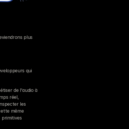
eviendrons plus 
éveloppeurs qui 
iser de l'audio à 
mps réel, 
nspecter les 
cette même 
primitives 