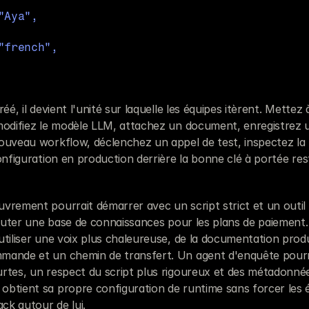
d="Aya",
e="french",
éé, il devient l'unité sur laquelle les équipes itèrent. Mettez 
modifiez le modèle LLM, attachez un document, enregistrez un
ouveau workflow, déclenchez un appel de test, inspectez la t
onfiguration en production derrière la bonne clé à portée res
rement pourrait démarrer avec un script strict et un outil d
ajouter une base de connaissances pour les plans de paiement.
tiliser une voix plus chaleureuse, de la documentation produ
ande et un chemin de transfert. Un agent d'enquête pourrait
rtes, un respect du script plus rigoureux et des métadonnée
btient sa propre configuration de runtime sans forcer les é
ack autour de lui.