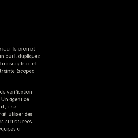
à jour le prompt, 
 outil, dupliquez 
ranscription, et 
treinte (scoped 
e vérification 
 Un agent de 
it, une 
 utiliser des 
s structurées. 
quipes à 