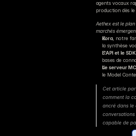
agents vocaux rap
production dès le 
Aethex est le plan
marchés émergent
Kora
, notre fa
la synthèse vo
L'API et le SD
bases de conna
Le serveur M
le Model Conte
Cet article pa
comment la co
ancré dans le 
conversations 
capable de pas