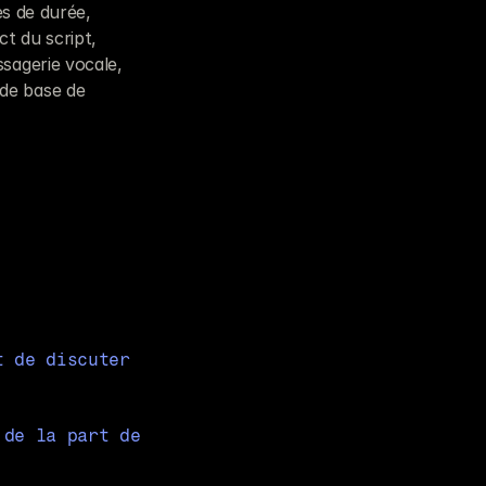
s de durée, 
 du script, 
agerie vocale, 
e base de 