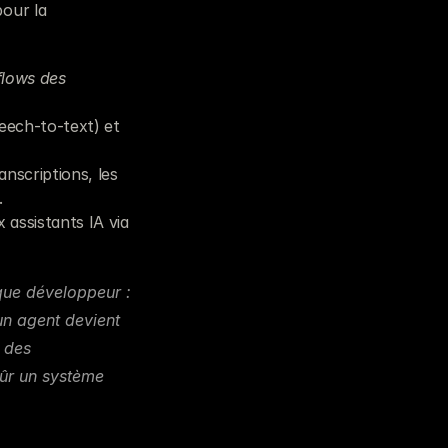
our la 
lows des 
eech-to-text) et 
anscriptions, les 
.
assistants IA via 
que développeur : 
 agent devient 
des 
ûr un système 