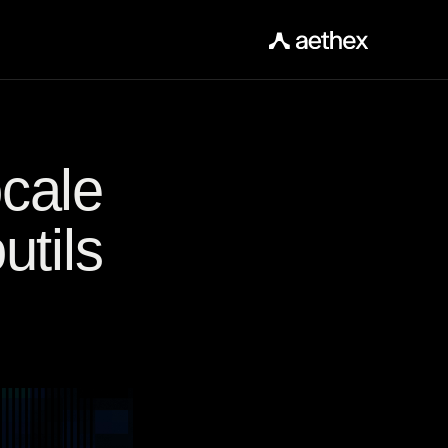
cale 
tils 