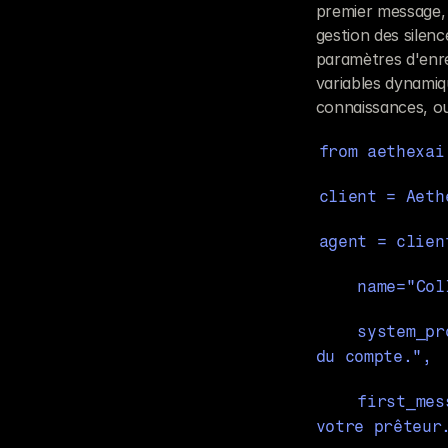
premier message, v
gestion des silen
paramètres d'enre
variables dynami
connaissances, ou
from aethexai
client = Aeth
agent = clien
    name="
    system_prompt="Vérifiez l'identité de l'emprunteur avant de discuter 
du compte.",
    first_message="Bonjour, ceci est un appel de courtoisie de la part de 
votre prêteur