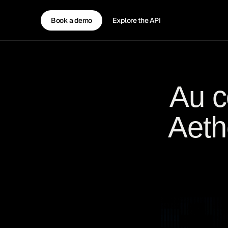
Book a demo
Explore the API
Au c
Aethe