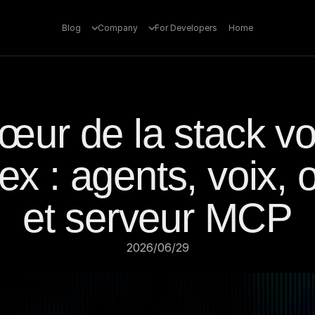
Blog
Company
For Developers
Home
œur de la stack vo
x : agents, voix, ou
et serveur MCP
29‏/06‏/2026