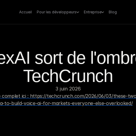
Accueil
Pour les développeurs
Entreprise
Blog
xAI sort de l'ombre
TechCrunch
3 juin 2026
le complet ici : https://techcrunch.com/2026/06/03/these-tw
-to-build-voice-ai-for-markets-everyone-else-overlooked/