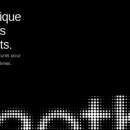
ique 
s 
ts.
urés pour 
tèmes.