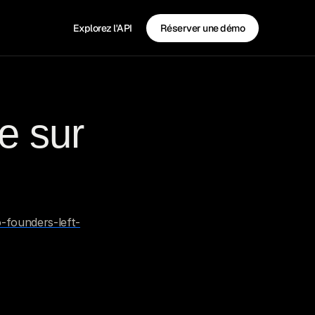
Explorez l'API
Réserver une démo
 sur 
o-founders-left-