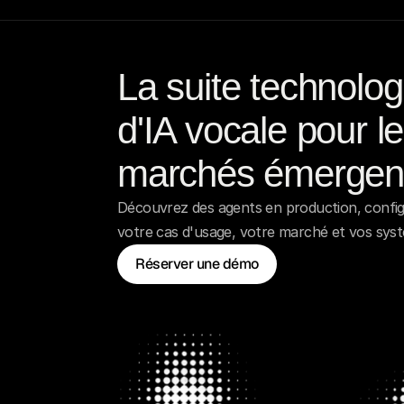
d'autres — d'autant que la majorité des
acteurs clés du secteur n'ont pas
initialement développé leurs solutions
La suite technolog
pour l'Afrique et le Moyen-Orient.
d'IA vocale pour le
marchés émergen
Découvrez des agents en production, config
votre cas d'usage, votre marché et vos sys
Réserver une démo