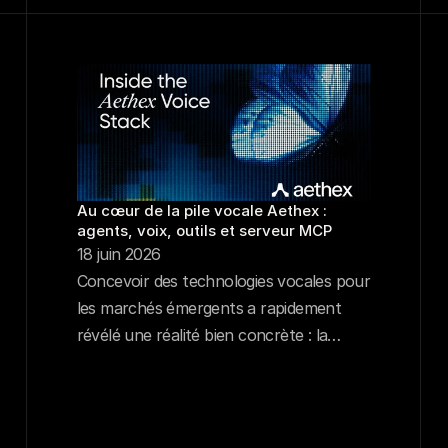
Au cœur de la pile vocale Aethex : 
agents, voix, outils et serveur MCP
18 juin 2026
Concevoir des technologies vocales pour
les marchés émergents a rapidement
révélé une réalité bien concrète : la
qualité en production dépend de
facteurs bien plus déterminants que le
simple modèle ou le prompt.