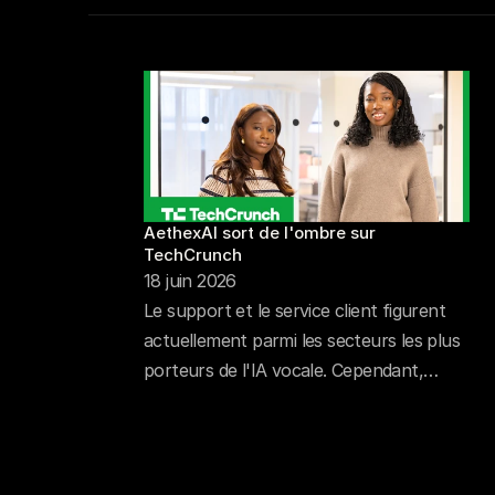
AethexAI sort de l'ombre sur 
TechCrunch
18 juin 2026
Le support et le service client figurent
actuellement parmi les secteurs les plus
porteurs de l'IA vocale. Cependant,
concevoir un produit doté d'une voix
humaine et capable de répondre sans
latence perceptible s'avère bien plus
complexe sur certains marchés que sur