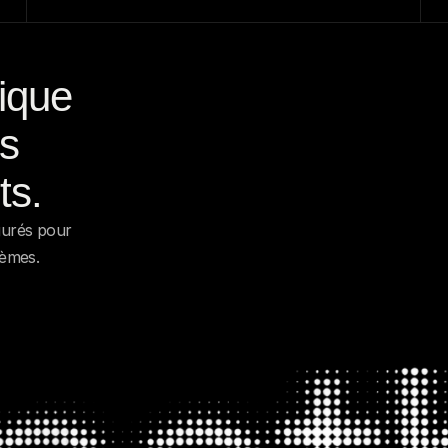
ique 
s 
ts.
urés pour 
tèmes.